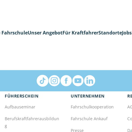
 Fahrschule
Unser Angebot
Für Kraftfahrer
Standorte
Jobs
FÜHRERSCHEIN
UNTERNEHMEN
R
Aufbauseminar
Fahrschulkooperation
A
Berufskraftfahrerausbildun
Fahrschule Ankauf
Co
g
Presse
Da